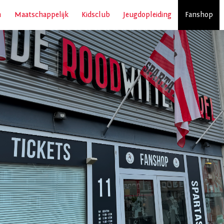
n
Maatschappelijk
Kidsclub
Jeugdopleiding
Fanshop