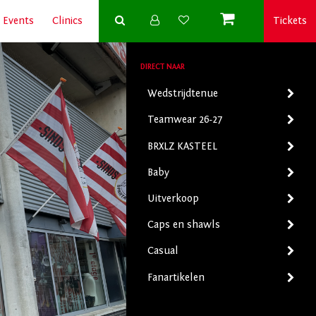
Events
Clinics
Tickets
DIRECT NAAR
Winkelwagen
Wedstrijdtenue
(0)
Teamwear 26-27
BRXLZ KASTEEL
Totaal items
Baby
Uitverkoop
Caps en shawls
Casual
Fanartikelen